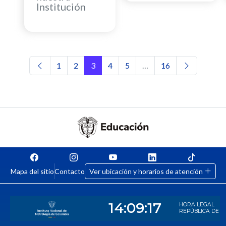
Institución
Navegación de entradas
1
2
3
4
5
…
16
Mapa del sitio
Contacto
Ver ubicación y horarios de atención