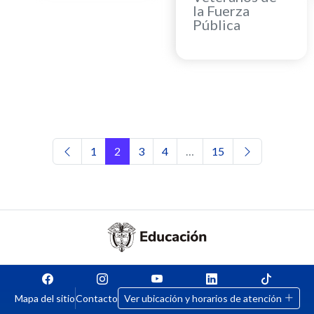
la Fuerza
Pública
Navegación de entradas
1
2
3
4
…
15
Mapa del sitio
Contacto
Ver ubicación y horarios de atención