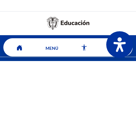
MENÚ
Mapa del sitio
Contacto
Ver ubicación y horarios de atención
CORPORACIÓN UNIVERSITARIA COMFACAUCA - UNICOMFACAUCA
Institución de Educación Superior sujeta a inspección y vigilancia por el
Ministerio de Educación Nacional.
© 2026