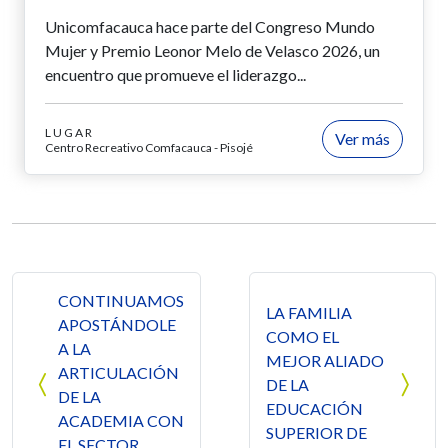
Unicomfacauca hace parte del Congreso Mundo
Mujer y Premio Leonor Melo de Velasco 2026, un
encuentro que promueve el liderazgo...
LUGAR
Ver más
Centro Recreativo Comfacauca - Pisojé
Navegación de entradas
CONTINUAMOS
LA FAMILIA
APOSTÁNDOLE
COMO EL
A LA
MEJOR ALIADO
ARTICULACIÓN
DE LA
DE LA
EDUCACIÓN
ACADEMIA CON
SUPERIOR DE
EL SECTOR