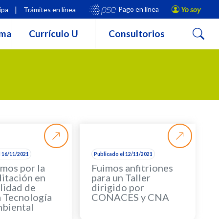
|
Yo soy
Pago en línea
ipa
Trámites en línea
Buscar
rma
Currículo U
Consultorios
l 16/11/2021
Publicado el 12/11/2021
mos por la
Fuimos anfitriones
itación en
para un Taller
lidad de
dirigido por
a Tecnología
CONACES y CNA
biental