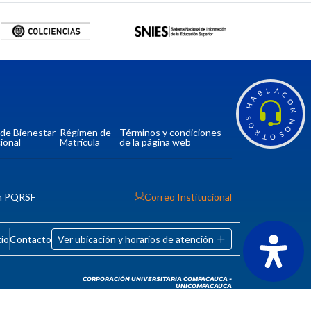
L
A
B
C
A
O
H
N
S
N
O
O
a de Bienestar
Régimen de
Términos y condiciones
R
S
T
O
ional
Matrícula
de la página web
n PQRSF
Correo Institucional
tio
Contacto
Ver ubicación y horarios de atención
CORPORACIÓN UNIVERSITARIA COMFACAUCA -
UNICOMFACAUCA
Institución de Educación Superior sujeta a inspección y
vigilancia por el Ministerio de Educación Nacional.