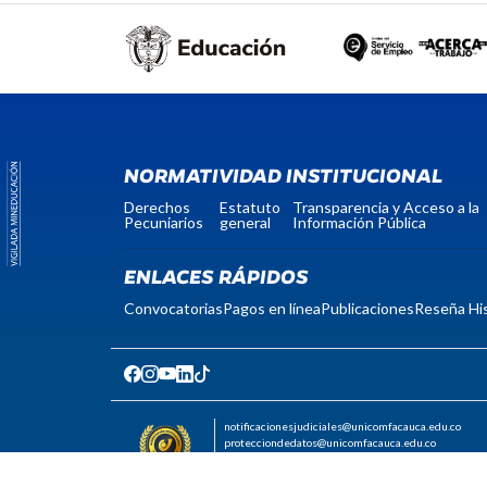
NORMATIVIDAD INSTITUCIONAL
Derechos
Estatuto
Transparencia y Acceso a la
Pecuniarios
general
Información Pública
ENLACES RÁPIDOS
Convocatorias
Pagos en línea
Publicaciones
Reseña His
notificacionesjudiciales@unicomfacauca.edu.co
protecciondedatos@unicomfacauca.edu.co
Código postal: 190001
Nit: 817004535-0