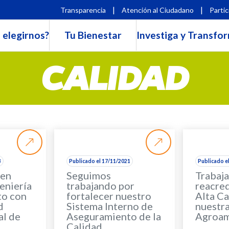
|
|
Transparencia
Atención al Ciudadano
Partic
 elegirnos?
Tu Bienestar
Investiga y Transfo
CALIDAD
3
Publicado el 17/11/2021
Publicado e
 en
Seguimos
Trabaja
eniería
trabajando por
reacred
to con
fortalecer nuestro
Alta Ca
d
Sistema Interno de
nuestr
al de
Aseguramiento de la
Agroam
Calidad