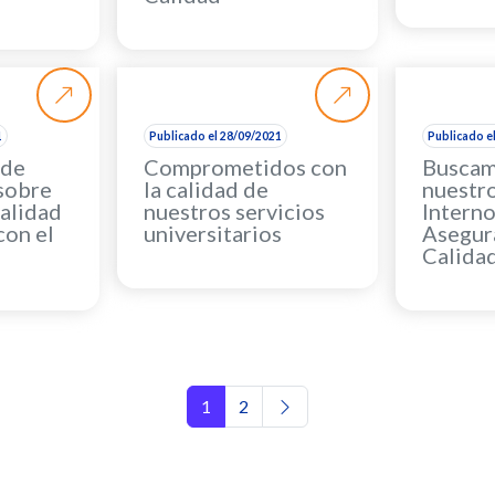
1
Publicado el 28/09/2021
Publicado e
 de
Comprometidos con
Buscam
sobre
la calidad de
nuestr
alidad
nuestros servicios
Intern
con el
universitarios
Asegur
Calida
Navegación de entr
1
2