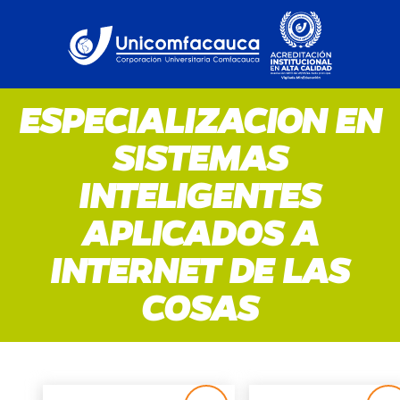
ESPECIALIZACION EN
SISTEMAS
INTELIGENTES
APLICADOS A
INTERNET DE LAS
COSAS