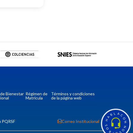
a de Bienestar
Régimen de
Términos y condiciones
ional
Matrícula
de la página web
L
A
B
C
A
O
H
n PQRSF
Correo Institucional
N
S
N
O
O
R
S