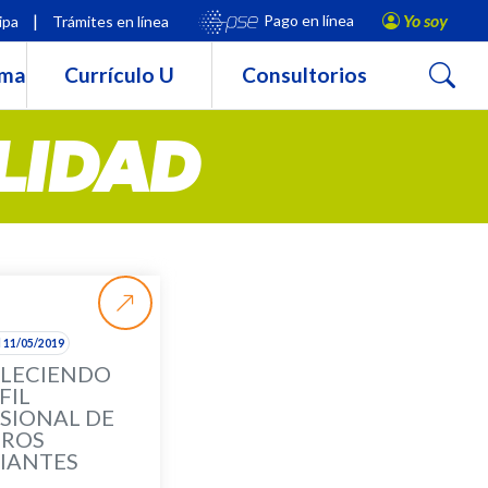
|
Yo soy
Pago en línea
ipa
Trámites en línea
Buscar
rma
Currículo U
Consultorios
LIDAD
l 11/05/2019
LECIENDO
FIL
SIONAL DE
TROS
IANTES