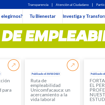
|
|
Transparencia
Atención al Ciudadano
Partic
 elegirnos?
Tu Bienestar
Investiga y Transfo
 DE EMPLEABI
3
Publicado el 30/03/2023
Publicado e
cción
Ruta de
FORTA
empleabilidad
EL PER
d para
Unicomfacauca: un
PROFE
acercamiento a la
NUES
vida laboral
ESTUD