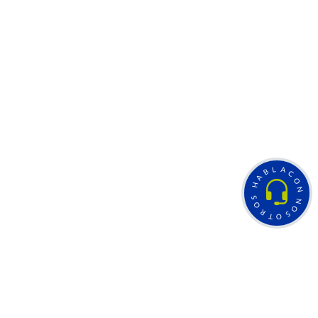
L
A
B
C
A
O
H
N
S
N
O
O
R
S
T
O