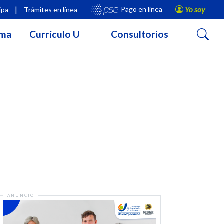
|
Yo soy
Pago en línea
ipa
Trámites en línea
Buscar
rma
Currículo U
Consultorios