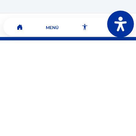
MENÚ
Mapa del sitio
Contacto
Ver ubicación y horarios de atención
CORPORACIÓN UNIVERSITARIA COMFACAUCA - UNICOMFACAUCA
Institución de Educación Superior sujeta a inspección y vigilancia por el
Ministerio de Educación Nacional.
© 2026