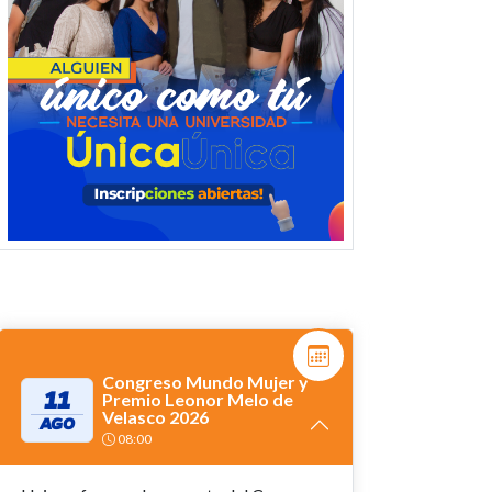
Congreso Mundo Mujer y
11
Premio Leonor Melo de
Velasco 2026
AGO
08:00