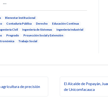
s
Bienestar institucional
co
Contaduría Pública
Derecho
Educación Continua
ngeniería Civil
Ingeniería de Sistemas
Ingeniería Industrial
as
Pregrado
Proyección Social y Extensión
stronómica
Trabajo Social
s
El Alcalde de Popayán, Juan
 agricultura de precisión
de Unicomfacauca