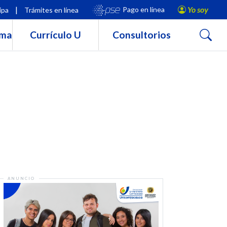
|
Yo soy
Pago en línea
ipa
Trámites en línea
Buscar
rma
Currículo U
Consultorios