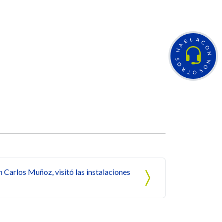
L
A
B
C
A
O
H
N
S
N
O
O
R
S
T
O
 Carlos Muñoz, visitó las instalaciones