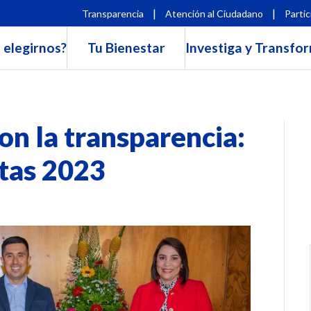
|
|
Transparencia
Atención al Ciudadano
Partic
 elegirnos?
Tu Bienestar
Investiga y Transfo
n la transparencia:
ntas 2023