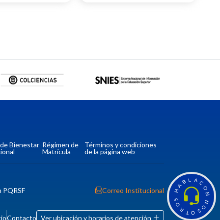
a de Bienestar
Régimen de
Términos y condiciones
ional
Matrícula
de la página web
L
A
B
C
A
O
n PQRSF
Correo Institucional
H
N
S
N
O
O
R
S
T
O
tio
Contacto
Ver ubicación y horarios de atención