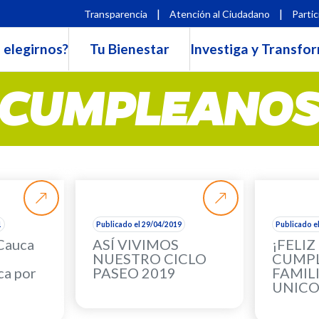
|
|
Transparencia
Atención al Ciudadano
Partic
 elegirnos?
Tu Bienestar
Investiga y Transfo
CUMPLEANO
1
Publicado el 29/04/2019
Publicado e
 Cauca
ASÍ VIVIMOS
¡FELIZ
NUESTRO CICLO
CUMP
a por
PASEO 2019
FAMIL
UNIC