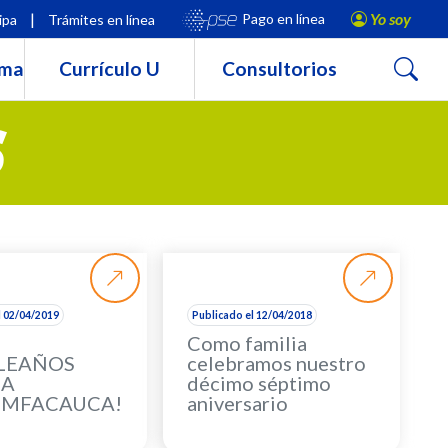
|
Yo soy
Pago en línea
ipa
Trámites en línea
Buscar
rma
Currículo U
Consultorios
S
l 02/04/2019
Publicado el 12/04/2018
Como familia
LEAÑOS
celebramos nuestro
IA
décimo séptimo
OMFACAUCA!
aniversario