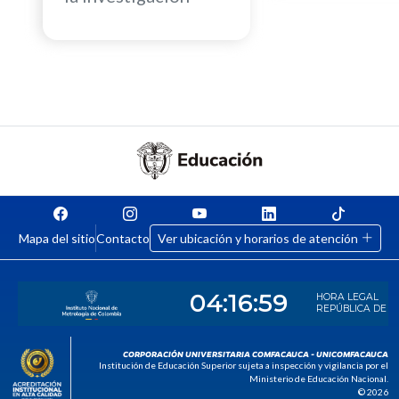
Mapa del sitio
Contacto
Ver ubicación y horarios de atención
CORPORACIÓN UNIVERSITARIA COMFACAUCA - UNICOMFACAUCA
Institución de Educación Superior sujeta a inspección y vigilancia por el
Ministerio de Educación Nacional.
© 2026