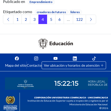
Publicado en
Emprendimiento
Etiquetado como
creadores de futuros
lideres
Navegación de entradas
1
2
3
4
5
6
…
122
Mapa del sitio
Contacto
Ver ubicación y horarios de atención
CORPORACIÓN UNIVERSITARIA COMFACAUCA - UNICOMFACAUCA
Institución de Educación Superior sujeta a inspección y vigilancia por el
Ministerio de Educación Nacional.
© 2026