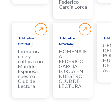
Federico
García Lorca
Publicado el
Publicado el
Publi
GE
22/02/2021
24/08/2020
DEL
Literatura,
HOMENAJE
PO
cine y
A
HU
cultura con
FEDERICO
DE
Matilde
GARCÍA
AC
Espinosa,
LORCA EN
nuestro
NUESTRO
Club de
CLUB DE
Lectura
LECTURA