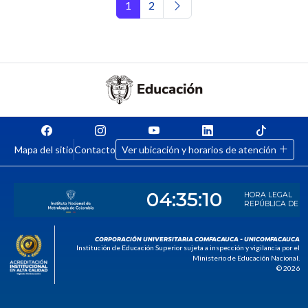
Navegación de entradas
1
2
Mapa del sitio
Contacto
Ver ubicación y horarios de atención
CORPORACIÓN UNIVERSITARIA COMFACAUCA - UNICOMFACAUCA
Institución de Educación Superior sujeta a inspección y vigilancia por el
Ministerio de Educación Nacional.
© 2026