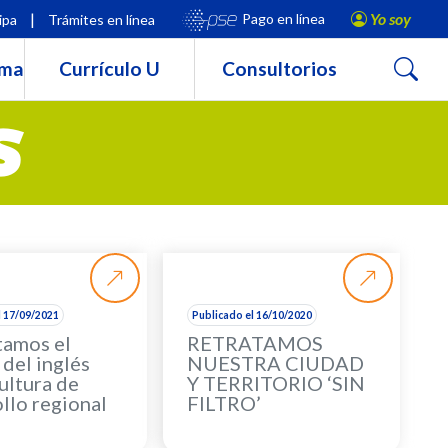
|
Yo soy
Pago en línea
ipa
Trámites en línea
Buscar
rma
Currículo U
Consultorios
S
l 17/09/2021
Publicado el 16/10/2020
amos el
RETRATAMOS
del inglés
NUESTRA CIUDAD
ultura de
Y TERRITORIO ‘SIN
llo regional
FILTRO’