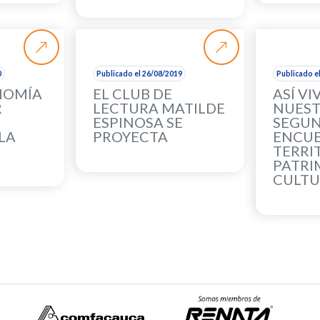
0
Publicado el 26/08/2019
Publicado e
NOMÍA
EL CLUB DE
ASÍ V
R
LECTURA MATILDE
NUES
ESPINOSA SE
SEGU
LA
PROYECTA
ENCU
TERRI
PATRI
CULT