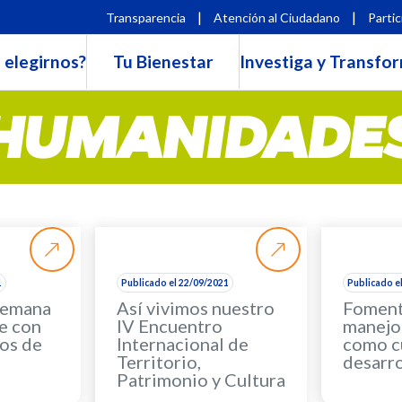
|
|
Transparencia
Atención al Ciudadano
Partic
 elegirnos?
Tu Bienestar
Investiga y Transfo
HUMANIDADE
1
Publicado el 22/09/2021
Publicado e
semana
Así vivimos nuestro
Foment
e con
IV Encuentro
manejo 
os de
Internacional de
como c
Territorio,
desarro
Patrimonio y Cultura