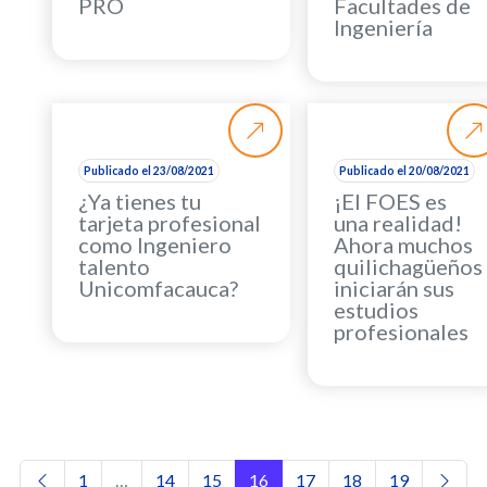
PRO
Facultades de
Ingeniería
Publicado el 23/08/2021
Publicado el 20/08/2021
¿Ya tienes tu
¡El FOES es
tarjeta profesional
una realidad!
como Ingeniero
Ahora muchos
talento
quilichagüeños
Unicomfacauca?
iniciarán sus
estudios
profesionales
Navegación de entradas
1
…
14
15
16
17
18
19