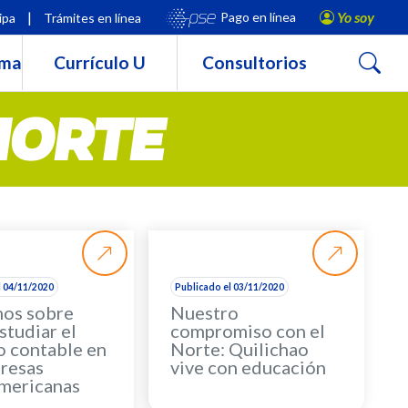
|
Yo soy
Pago en línea
ipa
Trámites en línea
Buscar
rma
Currículo U
Consultorios
NORTE
l 04/11/2020
Publicado el 03/11/2020
os sobre
Nuestro
studiar el
compromiso con el
o contable en
Norte: Quilichao
presas
vive con educación
americanas