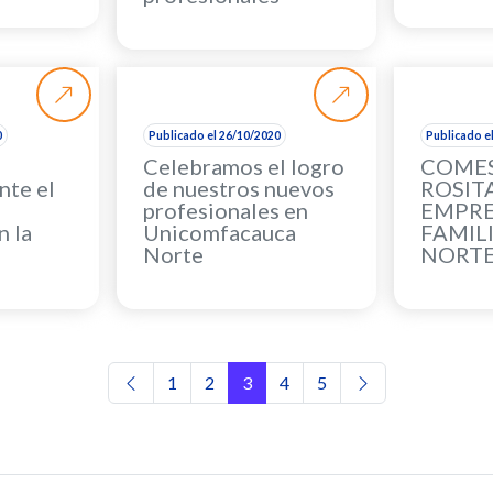
0
Publicado el 26/10/2020
Publicado e
Celebramos el logro
COMES
te el
de nuestros nuevos
ROSITA
profesionales en
EMPR
n la
Unicomfacauca
FAMILI
Norte
NORT
Navegación de entradas
1
2
3
4
5