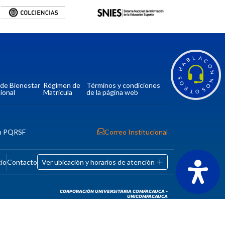
L
A
B
C
A
O
H
N
S
N
O
a de Bienestar
Régimen de
Términos y condiciones
O
R
S
ional
Matrícula
de la página web
T
O
n PQRSF
Correo Institucional
tio
Contacto
Ver ubicación y horarios de atención
CORPORACIÓN UNIVERSITARIA COMFACAUCA -
UNICOMFACAUCA
Institución de Educación Superior sujeta a inspección y
vigilancia por el Ministerio de Educación Nacional.
© 2026