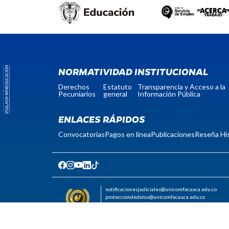
NORMATIVIDAD INSTITUCIONAL
Derechos
Estatuto
Transparencia y Acceso a la
Pecuniarios
general
Información Pública
ENLACES RÁPIDOS
Convocatorias
Pagos en línea
Publicaciones
Reseña His
notificacionesjudiciales@unicomfacauca.edu.co
protecciondedatos@unicomfacauca.edu.co
Código postal: 190001
Nit: 817004535-0
Licencia de funcionamiento: Resolución Nº 597
de 2001