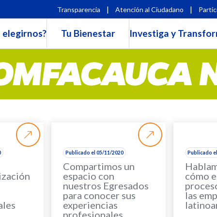
|
|
Transparencia
Atención al Ciudadano
Partic
 elegirnos?
Tu Bienestar
Investiga y Transfo
OMFACAUCA 
0
Publicado el 05/11/2020
Publicado e
Compartimos un
Hablam
ización
espacio con
cómo e
nuestros Egresados
proces
para conocer sus
las em
ales
experiencias
latino
profesionales