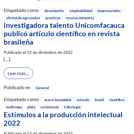
Etiquetado como
desempeño
empleabilidad
empresariales
oficina de egresados
practicas
reconocimientos
Investigadora talento Unicomfacauca
publicó artículo científico en revista
brasileña
Publicado el
13 de diciembre de 2022
[…]
from Investigadora talento Unicomfacauca publicó ar
Leer más…
Publicado en
General
Etiquetado como
acero inoxidable
artículo
brasil
científico
multicapa
plata
resistencia
tribología
Estímulos a la producción intelectual
2022
Publicado el
12 de diciembre de 2022