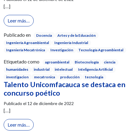
[…]
from Estímulos a la producción intelectual 2022
Leer más…
Publicado en
Docencia
Artes y de la Educación
Ingeniería Agroambiental
Ingeniería Industrial
Ingeniería Mecatrónica
Investigación
Tecnología Agroambiental
Etiquetado como
agroambiental
Biotecnología
ciencia
humanidades
industrial
intelectual
Inteligencia Artificial
investigacion
mecatronica
producción
tecnologia
Talento Unicomfacauca se destaca en
concurso poético
Publicado el
12 de diciembre de 2022
[…]
from Talento Unicomfacauca se destaca en concurs
Leer más…