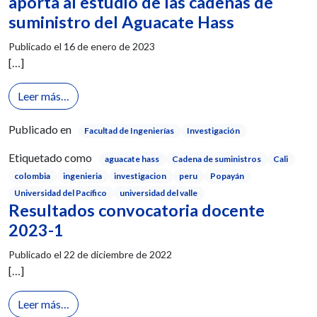
aporta al estudio de las cadenas de
suministro del Aguacate Hass
Publicado el
16 de enero de 2023
[…]
from Publicamos artículo científico que aporta al e
Leer más…
Publicado en
Facultad de Ingenierías
Investigación
Etiquetado como
aguacate hass
Cadena de suministros
Cali
colombia
ingenieria
investigacion
peru
Popayán
Universidad del Pacífico
universidad del valle
Resultados convocatoria docente
2023-1
Publicado el
22 de diciembre de 2022
[…]
from Resultados convocatoria docente 2023-1
Leer más…