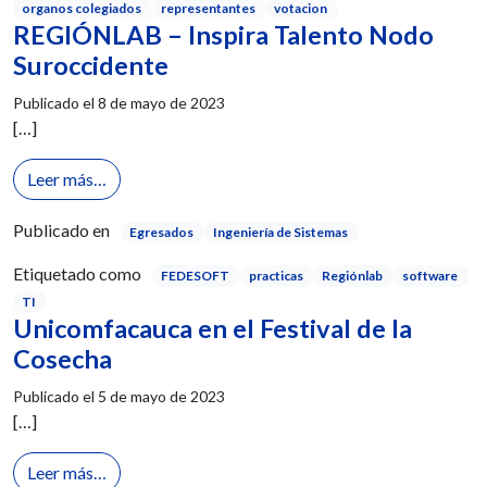
organos colegiados
representantes
votacion
REGIÓNLAB – Inspira Talento Nodo
Suroccidente
Publicado el
8 de mayo de 2023
[…]
from REGIÓNLAB – Inspira Talento Nodo Suroccid
Leer más…
Publicado en
Egresados
Ingeniería de Sistemas
Etiquetado como
FEDESOFT
practicas
Regiónlab
software
TI
Unicomfacauca en el Festival de la
Cosecha
Publicado el
5 de mayo de 2023
[…]
from Unicomfacauca en el Festival de la Cosecha
Leer más…