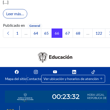
[…]
from Nuevo Convenio para la Familia Unicomfacau
Leer más…
Publicado en
General
Navegación de entradas
1
…
64
65
66
67
68
…
122
Mapa del sitio
Contacto
Ver ubicación y horarios de atención