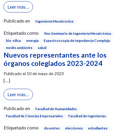
from 9no Seminario de Mecatrónica
Leer más…
Publicado en
Ingeniería Mecatrónica
Etiquetado como
9no Seminario de Ingeniería Mecatrónica
bio-sílica
energía
Espectroscopia de Impedancia Compleja
medio ambiente
salud
Nuevos representantes ante los
órganos colegiados 2023-2024
Publicado el
10 de mayo de 2023
[…]
from Nuevos representantes ante los órganos col
Leer más…
Publicado en
Facultad de Humanidades
Facultad de Ciencias Empresariales
Facultad de Ingenierías
Etiquetado como
docentes
elecciones
estudiantes