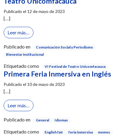
Teatro Unicomfacauca
Publicado el
12 de mayo de 2023
[…]
from Arte sobre las tablas: VI Festival de Teatro 
Leer más…
Publicado en
Comunicación Social y Periodismo
Bienestar institucional
Etiquetado como
VI Festival de Teatro Unicomfacauca
Primera Feria Inmersiva en Inglés
Publicado el
10 de mayo de 2023
[…]
from Primera Feria Inmersiva en Inglés
Leer más…
Publicado en
General
Idiomas
Etiquetado como
English fair
feria inmersiva
memes