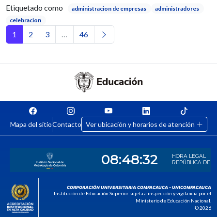
Etiquetado como
administracion de empresas
administradores
celebracion
Navegación de entradas
1
2
3
…
46
Mapa del sitio
Contacto
Ver ubicación y horarios de atención
CORPORACIÓN UNIVERSITARIA COMFACAUCA - UNICOMFACAUCA
Institución de Educación Superior sujeta a inspección y vigilancia por el
Ministerio de Educación Nacional.
© 2026